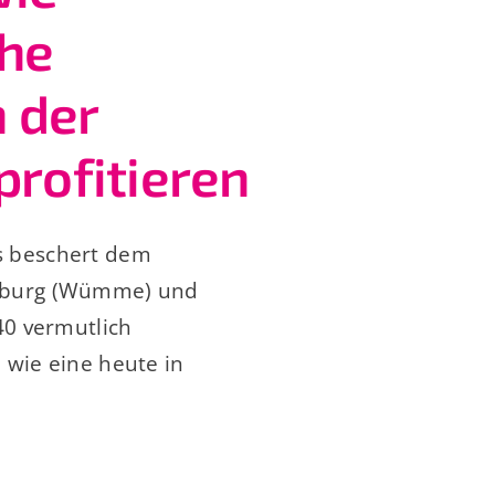
che
 der
rofitieren
s beschert dem
enburg (Wümme) und
40 vermutlich
 wie eine heute in