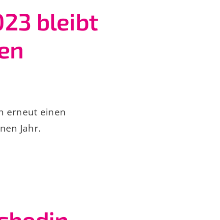
023 bleibt
den
n erneut einen
nen Jahr.
sbedin-