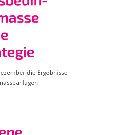
omasse
ne
tegie
Dezember die Ergebnisse
omasseanlagen
dene