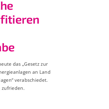
che
itieren
abe
heute das „Gesetz zur
nergieanlagen an Land
lagen“ verabschiedet.
 zufrieden.