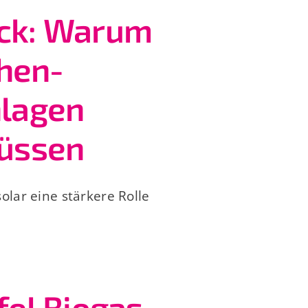
ck: Warum
chen-
nlagen
müssen
olar eine stärkere Rolle
fel Biogas