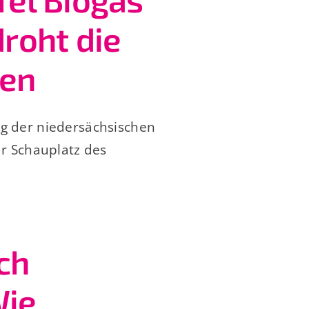
droht die
hen
 der niedersächsischen
r Schauplatz des
ch
Wie