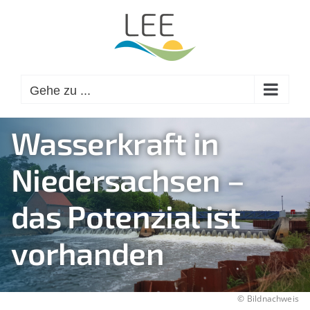
Zum
Inhalt
springen
Gehe zu ...
Wasserkraft in
Niedersachsen –
das Potenzial ist
vorhanden
©
Bildnachweis