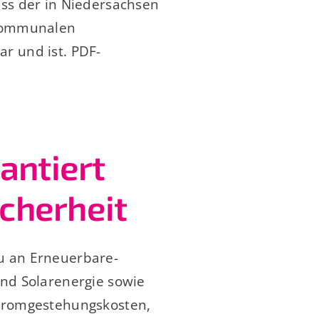
ass der in Niedersachsen
 Kommunalen
r und ist. PDF-
antiert
icherheit
u an Erneuerbare-
und Solarenergie sowie
Stromgestehungskosten,