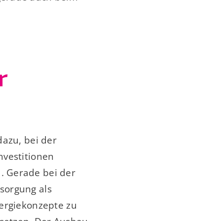
r
dazu, bei der
nvestitionen
. Gerade bei der
rsorgung als
nergiekonzepte zu