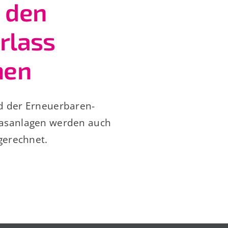
 den
rlass
men
d der Erneuerbaren-
gasanlagen werden auch
gerechnet.