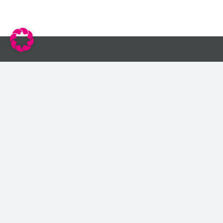
Der Verband
Service
Vorstand
Geschäftsberichte
Team
Impressum
Arbeitskreise
Datenschutzerklärung
Mitglieder
AGB –
Teilnahmebedingungen
Barrierefreiheitserkläru
Kontakt
Bildnachweise