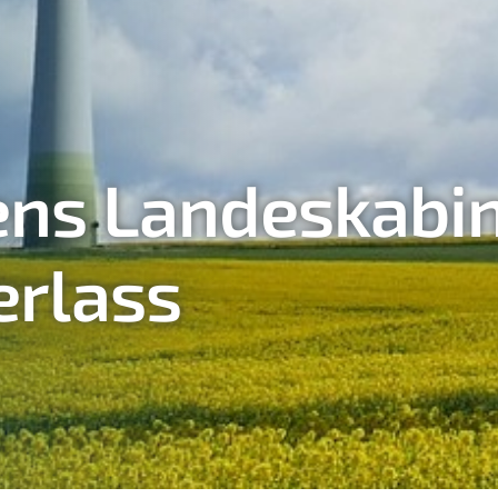
ns Landeskabine
erlass