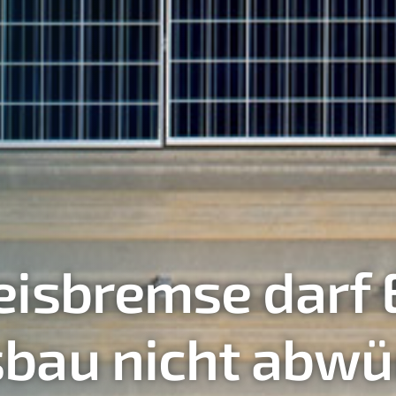
eisbremse darf
sbau nicht abw