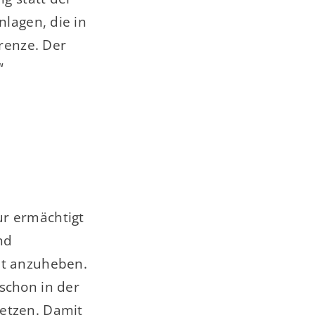
nlagen, die in
grenze. Der
“
ur ermächtigt
nd
nt anzuheben.
schon in der
etzen. Damit