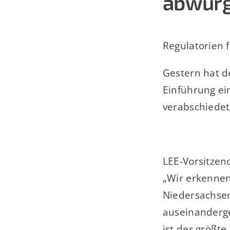
abwür
Regulatorien 
Gestern hat d
Einführung ei
verabschiedet
LEE-Vorsitzen
„Wir erkennen
Niedersachsen
auseinanderge
ist der größte