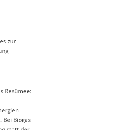
es zur
sung
ves Resümee:
nergien
 Bei Biogas
ng statt der