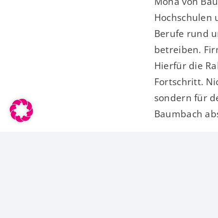
Mona von Baum
Hochschulen u
Berufe rund u
betreiben. Fi
Hierfür die R
Fortschritt. N
sondern für d
Baumbach abs
Teile dies