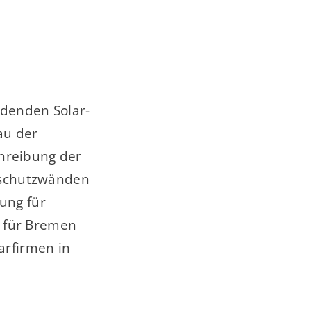
ndenden Solar-
au der
hreibung der
mschutzwänden
ung für
g für Bremen
arfirmen in