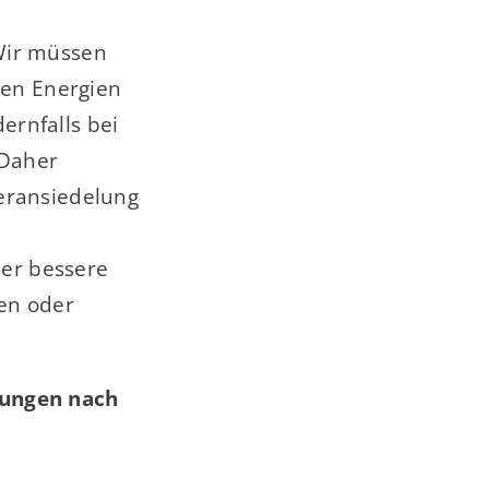
Wir müssen
ren Energien
ernfalls bei
 Daher
eransiedelung
der bessere
en oder
dungen nach