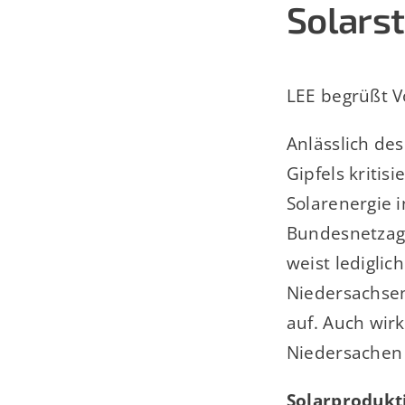
Solars
LEE begrüßt V
Anlässlich de
Gipfels kriti
Solarenergie 
Bundesnetzag
weist ledigli
Niedersachsen
auf. Auch wirk
Niedersachen 
Solarprodukt