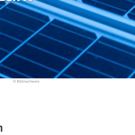
©
Bildnachweis
m