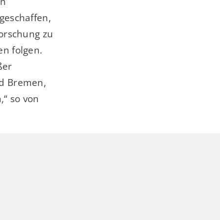
in
geschaffen,
orschung zu
n folgen.
ßer
und Bremen,
,“ so von