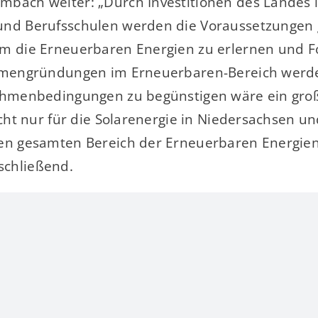
bach weiter: „Durch Investitionen des Landes 
nd Berufsschulen werden die Voraussetzungen 
m die Erneuerbaren Energien zu erlernen und F
rmengründungen im Erneuerbaren-Bereich werde
ahmenbedingungen zu begünstigen wäre ein gro
icht nur für die Solarenergie in Niedersachsen 
en gesamten Bereich der Erneuerbaren Energien
chließend.
en Beitrag!