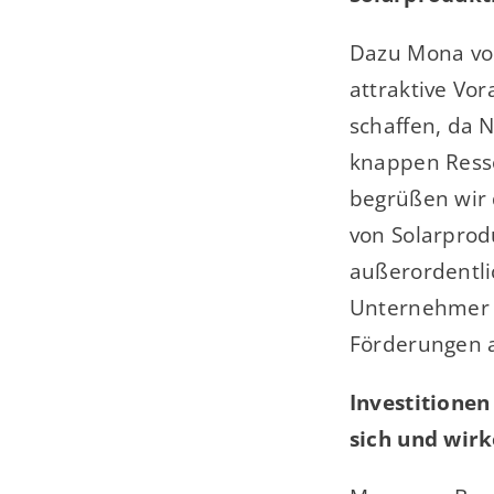
Dazu Mona von
attraktive Vo
schaffen, da 
knappen Ress
begrüßen wir 
von Solarprod
außerordentlic
Unternehmer i
Förderungen a
Investitione
sich und wir