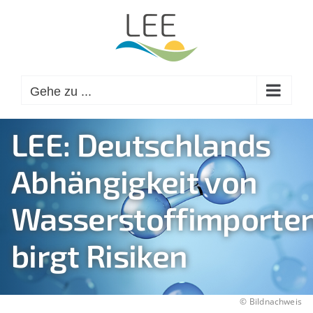
Zum
Inhalt
springen
Gehe zu ...
LEE: Deutschlands
Abhängigkeit von
Wasserstoffimporte
birgt Risiken
©
Bildnachweis