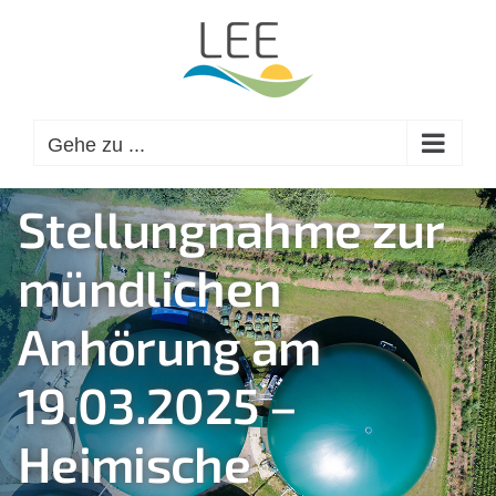
Zum
Inhalt
springen
Gehe zu ...
Stellungnahme zur
mündlichen
Anhörung am
19.03.2025 –
Heimische