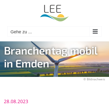
Zum
Inhalt
springen
Gehe zu ...
Branchentag mobil
in Emden
©
Bildnachweis
28.08.2023