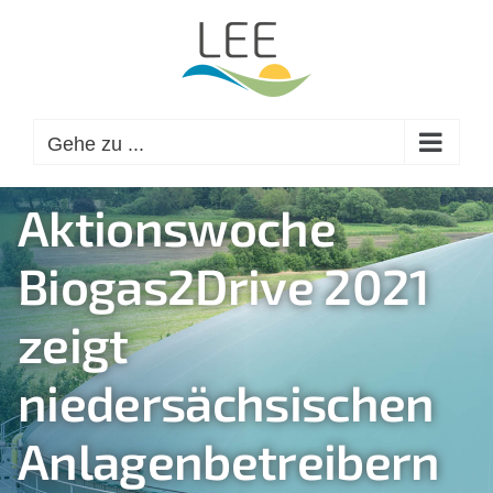
Zum
Inhalt
springen
Gehe zu ...
Aktionswoche
Biogas2Drive 2021
zeigt
niedersächsischen
Anlagenbetreibern